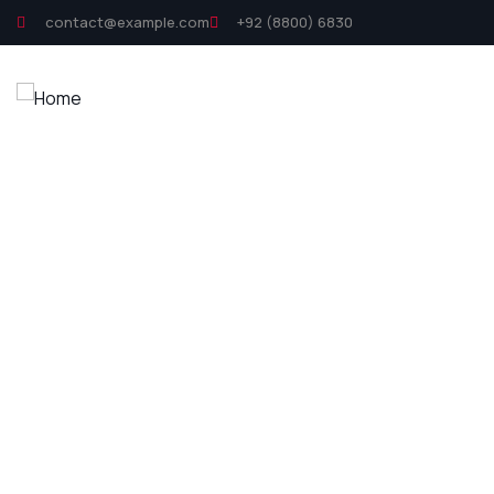
contact@example.com
+92 (8800) 6830
Ex
P