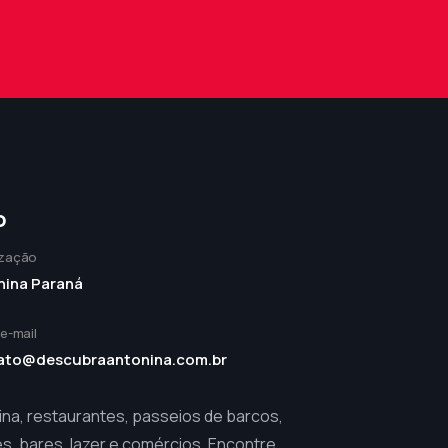
o
ização
nina Paraná
 e-mail
ato@descubraantonina.com.br
ina, restaurantes, passeios de barcos,
s, bares, lazer e comércios. Encontre