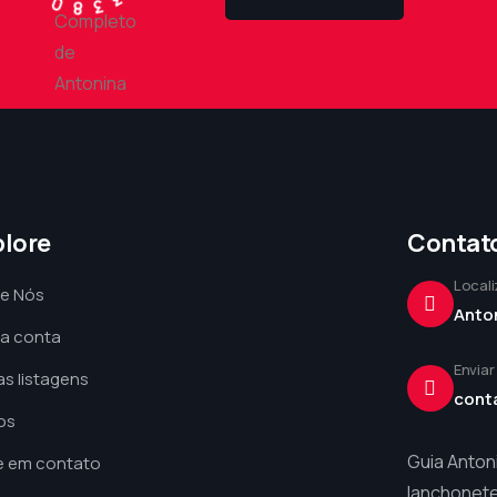
plore
Contat
Local
e Nós
Anto
a conta
Enviar
s listagens
cont
os
Guia Anton
e em contato
lanchonete