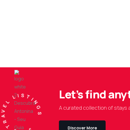
fer on Everyday
Let’s find an
380 TRAVEL LISTINGS
A curated collection of stays 
Discover More