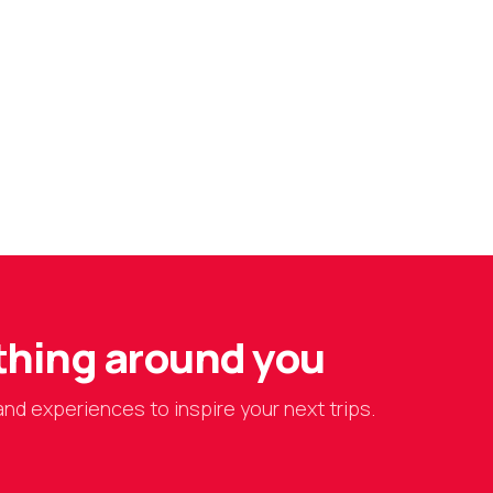
ything around you
and experiences to inspire your next trips.