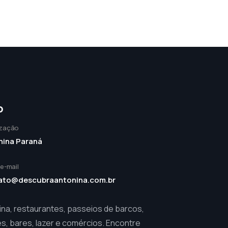
o
ização
nina Paraná
 e-mail
ato@descubraantonina.com.br
ina, restaurantes, passeios de barcos,
s, bares, lazer e comércios. Encontre