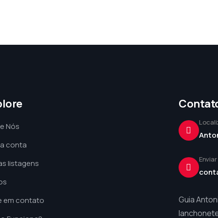
plore
Contat
Local
e Nós
Anto
a conta
Enviar
s listagens
cont
os
Guia Anton
e em contato
lanchonete