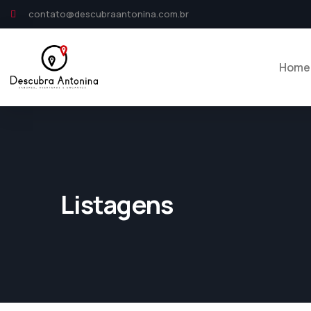
contato@descubraantonina.com.br
Home
Listagens