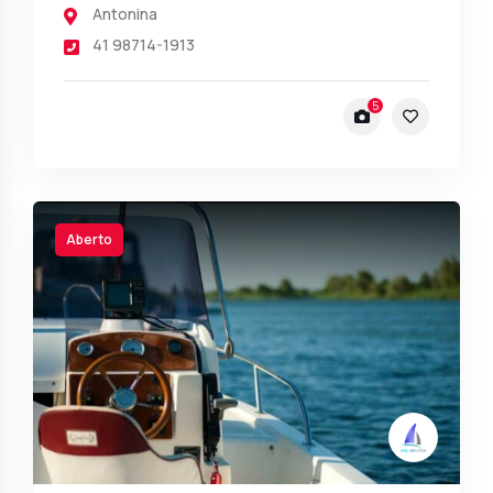
Antonina
41 98714-1913
5
Aberto